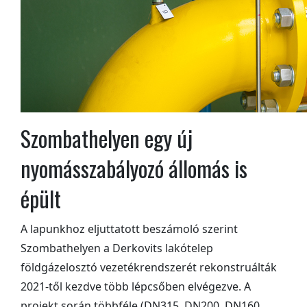
Szombathelyen egy új
nyomásszabályozó állomás is
épült
A lapunkhoz eljuttatott beszámoló szerint
Szombathelyen a Derkovits lakótelep
földgázelosztó vezetékrendszerét rekonstruálták
2021-től kezdve több lépcsőben elvégezve. A
projekt során többféle (DN315, DN200, DN160,