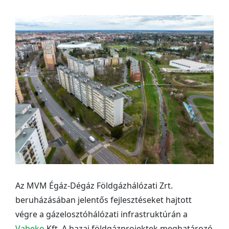
Az MVM Égáz-Dégáz Földgázhálózati Zrt.
beruházásában jelentős fejlesztéseket hajtott
végre a gázelosztóhálózati infrastruktúrán a
Vabeko
Kft. A hazai földgázprojektek meghatározó