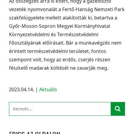
Az összegzés arra is kitért, hogy a gázelosztó
vezeték nyomvonalát a Fertő-Hanság Nemzeti Park
szakfelügyelete mellett alakították ki, betartva a
Győr-Moson-Sopron Megyei Kormányhivatal
Környezetvédelmi és Természetvédelmi
Főosztályának előírásait. Bár a munkavégzés nem
érintett természetvédelmi területet, fontos
szempont volt, hogy az erdős, cserjés részen
fészkelő madarak költését ne zavarják meg.
2023.04.14.
|
Aktuális