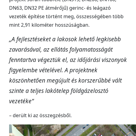
DN63, DN32 PE átmérőjű) gerinc- és leágazó
vezeték építése történt meg, összességében több
mint 2,91 kilométer hosszúságban.
„A fejlesztéseket a lakosok lehető legkisebb
zavarásával, az ellátás folyamatosságát
fenntartva végeztük el, az időjárási viszonyok
figyelembe vételével. A projektnek
köszönhetően megújult és korszerűbbé vált
szinte a teljes lakótelep földgázelosztó
vezetéke”
– derült ki az összegzésből.