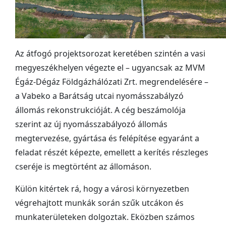
Az átfogó projektsorozat keretében szintén a vasi
megyeszékhelyen végezte el – ugyancsak az MVM
Égáz-Dégáz Földgázhálózati Zrt. megrendelésére –
a Vabeko a Barátság utcai nyomásszabályzó
állomás rekonstrukcióját. A cég beszámolója
szerint az új nyomásszabályozó állomás
megtervezése, gyártása és felépítése egyaránt a
feladat részét képezte, emellett a kerítés részleges
cseréje is megtörtént az állomáson.
Külön kitértek rá, hogy a városi környezetben
végrehajtott munkák során szűk utcákon és
munkaterületeken dolgoztak. Eközben számos