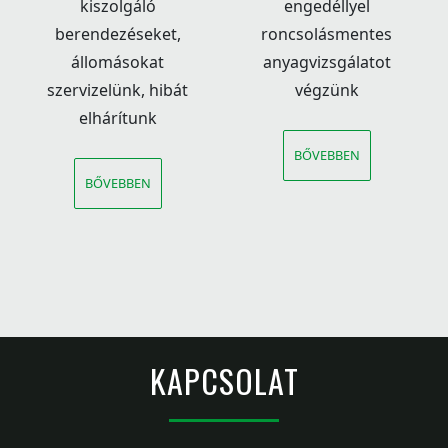
kiszolgáló
engedéllyel
berendezéseket,
roncsolásmentes
állomásokat
anyagvizsgálatot
szervizelünk, hibát
végzünk
elhárítunk
BŐVEBBEN
BŐVEBBEN
KAPCSOLAT