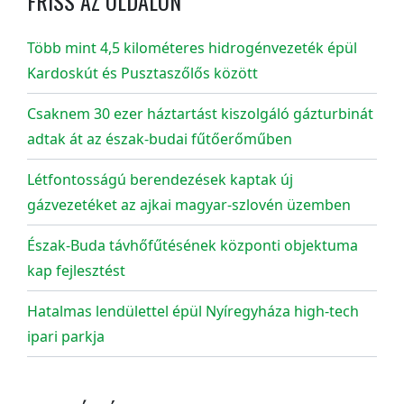
FRISS AZ OLDALON
Több mint 4,5 kilométeres hidrogénvezeték épül
Kardoskút és Pusztaszőlős között
Csaknem 30 ezer háztartást kiszolgáló gázturbinát
adtak át az észak-budai fűtőerőműben
Létfontosságú berendezések kaptak új
gázvezetéket az ajkai magyar-szlovén üzemben
Észak-Buda távhőfűtésének központi objektuma
kap fejlesztést
Hatalmas lendülettel épül Nyíregyháza high-tech
ipari parkja