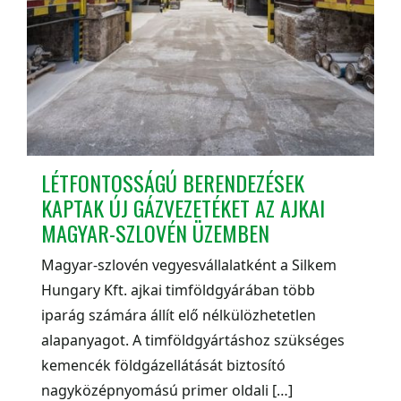
LÉTFONTOSSÁGÚ BERENDEZÉSEK
KAPTAK ÚJ GÁZVEZETÉKET AZ AJKAI
MAGYAR-SZLOVÉN ÜZEMBEN
Magyar-szlovén vegyesvállalatként a Silkem
Hungary Kft. ajkai timföldgyárában több
iparág számára állít elő nélkülözhetetlen
alapanyagot. A timföldgyártáshoz szükséges
kemencék földgázellátását biztosító
nagyközépnyomású primer oldali […]