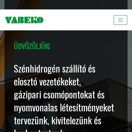
ÜDVÖZÖLJÜK!
Szénhidrogén szállító és
elosztó vezetékeket,
gázipari csomópontokat és
nyomvonalas létesítményeket
tervezünk, kivitelezünk és