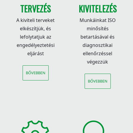
TERVEZÉS
KIVITELEZÉS
A kiviteli terveket
Munkáinkat ISO
elkészítjük, és
minősítés
lefolytatjuk az
betartásával és
engedélyeztetési
diagnosztikai
eljárást
ellenőrzéssel
végezzük
BŐVEBBEN
BŐVEBBEN