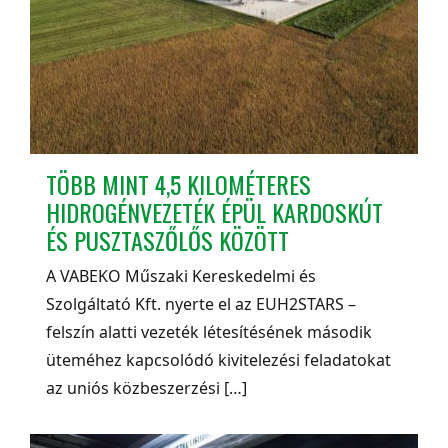
TÖBB MINT 4,5 KILOMÉTERES
HIDROGÉNVEZETÉK ÉPÜL KARDOSKÚT
ÉS PUSZTASZŐLŐS KÖZÖTT
A VABEKO Műszaki Kereskedelmi és
Szolgáltató Kft. nyerte el az EUH2STARS –
felszín alatti vezeték létesítésének második
üteméhez kapcsolódó kivitelezési feladatokat
az uniós közbeszerzési […]