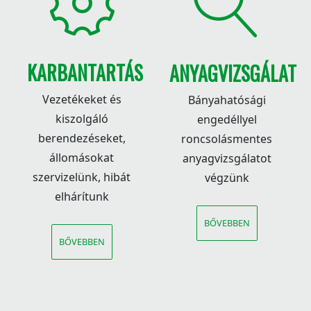
KARBANTARTÁS
ANYAGVIZSGÁLAT
Vezetékeket és
Bányahatósági
kiszolgáló
engedéllyel
berendezéseket,
roncsolásmentes
állomásokat
anyagvizsgálatot
szervizelünk, hibát
végzünk
elhárítunk
BŐVEBBEN
BŐVEBBEN