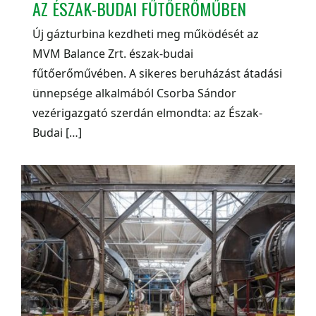
AZ ÉSZAK-BUDAI FŰTŐERŐMŰBEN
Új gázturbina kezdheti meg működését az
MVM Balance Zrt. észak-budai
fűtőerőművében. A sikeres beruházást átadási
ünnepsége alkalmából Csorba Sándor
vezérigazgató szerdán elmondta: az Észak-
Budai […]