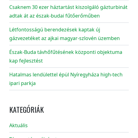
Csaknem 30 ezer háztartást kiszolgáló gázturbinát
adtak át az észak-budai fűtőerőműben
Létfontosságú berendezések kaptak új
gázvezetéket az ajkai magyar-szlovén üzemben
Észak-Buda távhőfűtésének központi objektuma
kap fejlesztést
Hatalmas lendülettel épül Nyíregyháza high-tech
ipari parkja
KATEGÓRIÁK
Aktuális