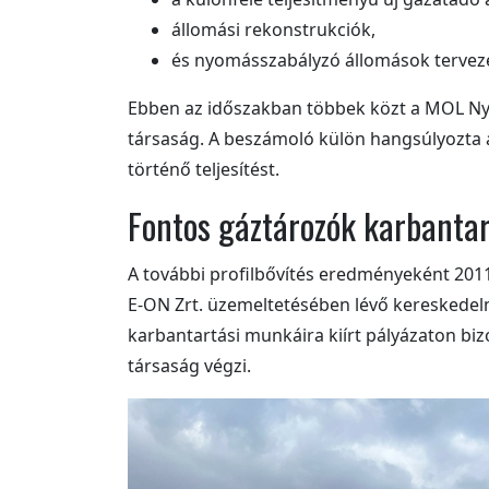
állomási rekonstrukciók,
és nyomásszabályzó állomások tervezé
Ebben az időszakban többek közt a MOL Nyrt.
társaság. A beszámoló külön hangsúlyozta a
történő teljesítést.
Fontos gáztározók karbantar
A további profilbővítés eredményeként 2011
E-ON Zrt. üzemeltetésében lévő kereskedelm
karbantartási munkáira kiírt pályázaton biz
társaság végzi.