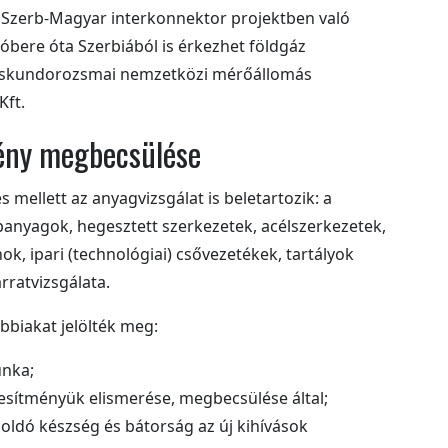
k a Szerb-Magyar interkonnektor projektben való
bere óta Szerbiából is érkezhet földgáz
kiskundorozsmai nemzetközi mérőállomás
Kft.
mény megbecsülése
zés mellett az anyagvizsgálat is beletartozik: a
anyagok, hegesztett szerkezetek, acélszerkezetek,
, ipari (technológiai) csővezetékek, tartályok
arratvizsgálata.
ábbiakat jelölték meg:
unka;
jesítményük elismerése, megbecsülése által;
ldó készség és bátorság az új kihívások