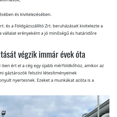
sében és kivitelezésében.
 és a Földgázszállító Zrt. beruházásait kivitelezte a
 vállalat erényeként a jó minőségű és határidőre
tását végzik immár évek óta
-ben ért el a cég egy újabb mérföldkőhöz, amikor az
i gáztározók felszíni létesítményeinek
onyult nyertesnek. Ezeket a munkákat azóta is a