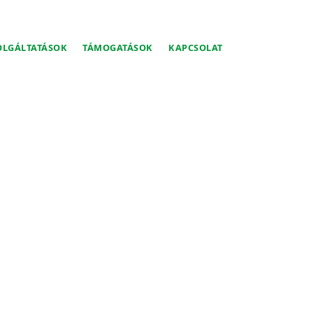
OLGÁLTATÁSOK
TÁMOGATÁSOK
KAPCSOLAT
AR FÖLDGÁZ-
ZLÓSHAJÓJA