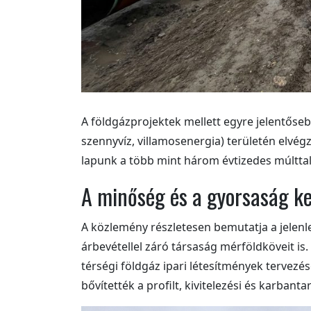
A földgázprojektek mellett egyre jelentőse
szennyvíz, villamosenergia) területén elvég
lapunk a több mint három évtizedes múlttal b
A minőség és a gyorsaság kez
A közlemény részletesen bemutatja a jelenle
árbevétellel záró társaság mérföldköveit is.
térségi földgáz ipari létesítmények tervezé
bővítették a profilt, kivitelezési és karbanta