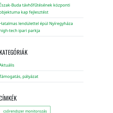
Észak-Buda távhőfűtésének központi
objektuma kap fejlesztést
Hatalmas lendülettel épül Nyíregyháza
high-tech ipari parkja
KATEGÓRIÁK
Aktuális
Támogatás, pályázat
CÍMKÉK
csőrendszer monitorozás