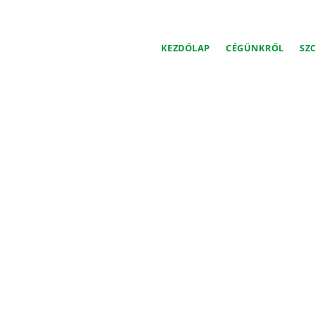
KEZDŐLAP
CÉGÜNKRŐL
SZ
EKEN TÖR ELŐRE A MAGY
KTÚRA FEJLESZTÉS ZÁS