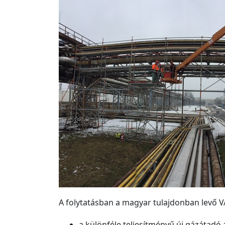
A folytatásban a magyar tulajdonban levő VA
a különféle teljesítményű új gázátadó