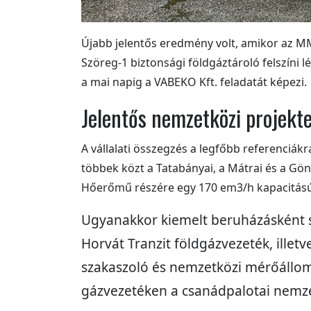
Újabb jelentős eredmény volt, amikor az MMB
Szöreg-1 biztonsági földgáztároló felszíni 
a mai napig a VABEKO Kft. feladatát képezi.
Jelentős nemzetközi projekt
A vállalati összegzés a legfőbb referenciákra
többek közt a Tatabányai, a Mátrai és a Gö
Hőerőmű részére egy 170 em3/h kapacitású 
Ugyanakkor kiemelt beruházásként sz
Horvát Tranzit földgázvezeték, illet
szakaszoló és nemzetközi mérőállom
gázvezetéken a csanádpalotai nemze