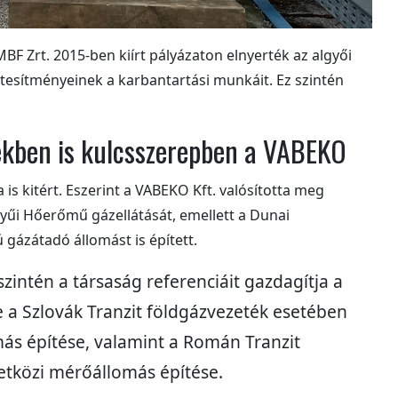
F Zrt. 2015-ben kiírt pályázaton elnyerték az algyői
létesítményeinek a karbantartási munkáit. Ez szintén
ekben is kulcsszerepben a VABEKO
 is kitért. Eszerint a VABEKO Kft. valósította meg
nyűi Hőerőmű gázellátását, emellett a Dunai
gázátadó állomást is épített.
intén a társaság referenciáit gazdagítja a
ve a Szlovák Tranzit földgázvezeték esetében
ás építése, valamint a Román Tranzit
tközi mérőállomás építése.