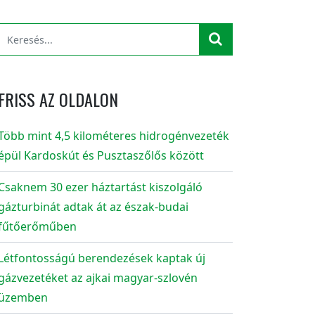
FRISS AZ OLDALON
Több mint 4,5 kilométeres hidrogénvezeték
épül Kardoskút és Pusztaszőlős között
Csaknem 30 ezer háztartást kiszolgáló
gázturbinát adtak át az észak-budai
fűtőerőműben
Létfontosságú berendezések kaptak új
gázvezetéket az ajkai magyar-szlovén
üzemben