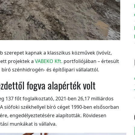
bb szerepet kapnak a klasszikus közművek (ivóvíz,
zett projektek a
VABEKO Kft.
portfoliójában – értesült
író szénhidrogén- és építőipari vállalattól.
dettől fogva alapérték volt
g 137 főt foglalkoztató, 2021-ben 26,17 milliárdos
 A siófoki székhellyel bíró céget 1990-ben elsősorban
sére, engedélyeztetésére alapították. Rövidesen
rtási munkákat is vállalva.