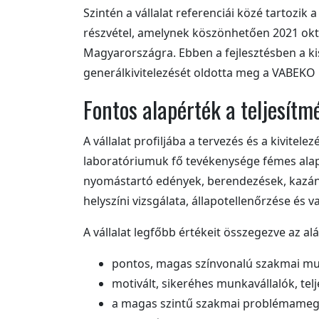
Szintén a vállalat referenciái közé tartozi
részvétel, amelynek köszönhetően 2021 októ
Magyarországra. Ebben a fejlesztésben a 
generálkivitelezését oldotta meg a VABEKO 
Fontos alapérték a teljesít
A vállalat profiljába a tervezés és a kivitele
laboratóriumuk fő tevékenysége fémes alap
nyomástartó edények, berendezések, kazánok
helyszíni vizsgálata, állapotellenőrzése és v
A vállalat legfőbb értékeit összegezve az al
pontos, magas színvonalú szakmai m
motivált, sikeréhes munkavállalók, tel
a magas szintű szakmai problémamego